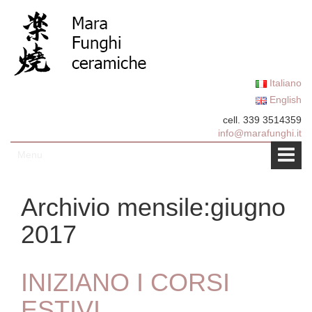
Vai al contenuto
Salta al menu principale
Italiano
English
cell. 339 3514359
info@marafunghi.it
Menu
Archivio mensile:
giugno
2017
INIZIANO I CORSI
ESTIVI