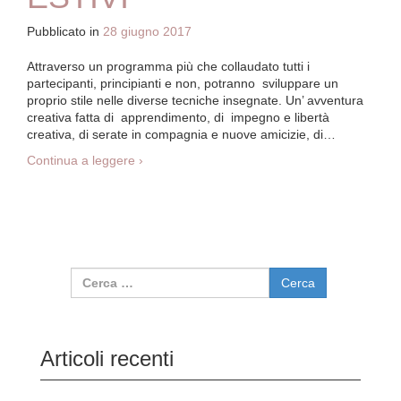
Pubblicato in
28 giugno 2017
Attraverso un programma più che collaudato tutti i
partecipanti, principianti e non, potranno sviluppare un
proprio stile nelle diverse tecniche insegnate. Un’ avventura
creativa fatta di apprendimento, di impegno e libertà
creativa, di serate in compagnia e nuove amicizie, di
…
Continua a leggere
INIZIANO I CORSI ESTIVI
›
Ricerca per:
Articoli recenti