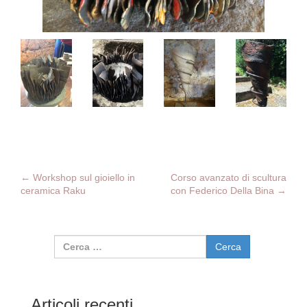
←
Workshop sul gioiello in
Corso avanzato di scultura
Navigazione articolo
ceramica Raku
con Federico Della Bina
→
Ricerca per:
Articoli recenti