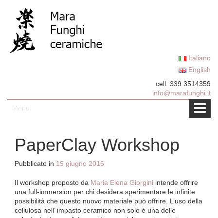
Vai al contenuto
Salta al menu principale
Italiano
English
cell. 339 3514359
info@marafunghi.it
Menu
PaperClay Workshop
Pubblicato in
19 giugno 2016
Il workshop proposto da
Maria Elena Giorgini
intende offrire
una full-immersion per chi desidera sperimentare le infinite
possibilità che questo nuovo materiale può offrire. L’uso della
cellulosa nell’ impasto ceramico non solo è una delle