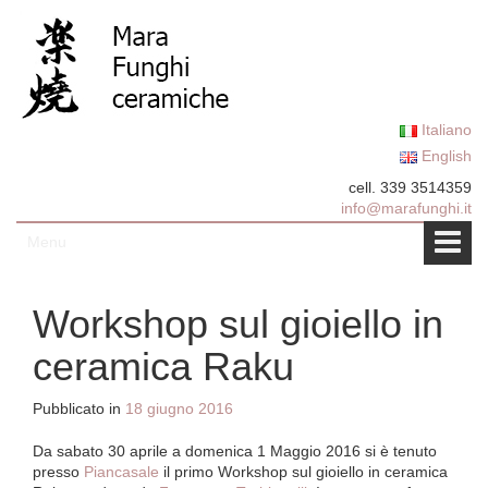
Vai al contenuto
Salta al menu principale
Italiano
English
cell. 339 3514359
info@marafunghi.it
Menu
Workshop sul gioiello in
ceramica Raku
Pubblicato in
18 giugno 2016
Da sabato 30 aprile a domenica 1 Maggio 2016 si è tenuto
presso
Piancasale
il primo Workshop sul gioiello in ceramica